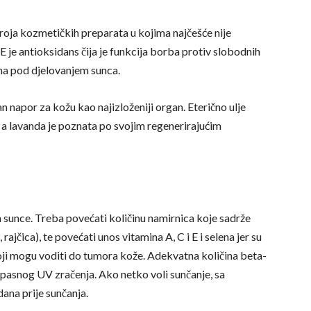
roja kozmetičkih preparata u kojima najčešće nije
E je antioksidans čija je funkcija borba protiv slobodnih
ama pod djelovanjem sunca.
 napor za kožu kao najizloženiji organ. Eterično ulje
i, a lavanda je poznata po svojim regenerirajućim
 sunce. Treba povećati količinu namirnica koje sadrže
rajčica), te povećati unos vitamina A, C i E i selena jer su
koji mogu voditi do tumora kože. Adekvatna količina beta-
opasnog UV zračenja. Ako netko voli sunčanje, sa
ana prije sunčanja.