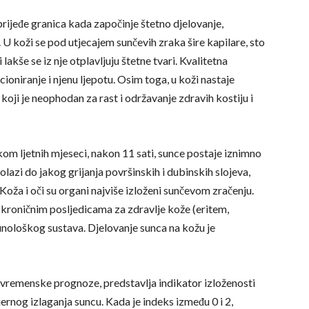
prijeđe granica kada započinje štetno djelovanje,
 U koži se pod utjecajem sunčevih zraka šire kapilare, sto
 lakše se iz nje otplavljuju štetne tvari. Kvalitetna
ioniranje i njenu ljepotu. Osim toga, u koži nastaje
oji je neophodan za rast i održavanje zdravih kostiju i
kom ljetnih mjeseci, nakon 11 sati, sunce postaje iznimno
olazi do jakog grijanja površinskih i dubinskih slojeva,
 Koža i oči su organi najviše izloženi sunčevom zračenju.
i kroničnim posljedicama za zdravlje kože (eritem,
imunološkog sustava. Djelovanje sunca na kožu je
remenske prognoze, predstavlja indikator izloženosti
rnog izlaganja suncu. Kada je indeks između 0 i 2,