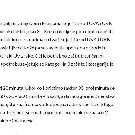
om, uljima, mlijekom i kremama koje štite od UVA i UVB
isoki faktor, oko 30. Kremu ili ulje je potrebno nanositi
mercijalnim preparatima su tvari koje štite od UVA i UVB
i osjetljivost kože pa se savjetuje upotreba prirodnih
laktiraju UV zrake. Oči je potrebno zaštititi sunčanim
upotrebusavjetuje se kategorija 3 zaštite (kategorija je
i 20 minuta. Ukoliko koristimo faktor 30, broj minuta se
0 x 20 = 600 minuta = 5 sati), a da ne izgorimo. Sredstva
ipa, što znači da su vodootporna radi masne faze. Stoga
niji. Preparat se smatra vodootpornim ako se nakon 2
malno 50% smjese.