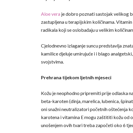
Aloe vera
je dobro poznati sastojak velikog b
zastupljena u terapijskim količinama. Vitamin 
radikala koji se oslobađaju u velikim količin
Cjelodnevno izlaganje suncu predstavlja znatan
kamilice djeluje umirujuće i i blago analgetsk
svojstvima.
Prehrana tijekom ljetnih mjeseci
Kožu je neophodno pripremiti prije odlaska na
beta-karoten (dinja, marelica, lubenica, špinat, 
oni snažni neutralizatori početnih oštećenja 
karotena i vitamina E mogu zaštititi kožu od 
unošenjem ovih tvari treba započeti oko 6 tjed