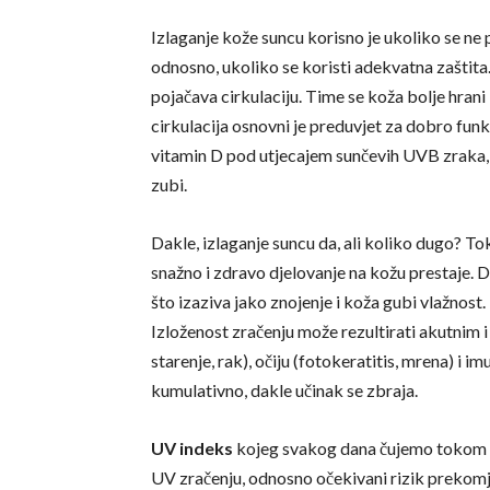
Izlaganje kože suncu korisno je ukoliko se ne 
odnosno, ukoliko se koristi adekvatna zaštita.
pojačava cirkulaciju. Time se koža bolje hrani i
cirkulacija osnovni je preduvjet za dobro funkc
vitamin D pod utjecajem sunčevih UVB zraka, k
zubi.
Dakle, izlaganje suncu da, ali koliko dugo? To
snažno i zdravo djelovanje na kožu prestaje. D
što izaziva jako znojenje i koža gubi vlažnost.
Izloženost zračenju može rezultirati akutnim 
starenje, rak), očiju (fotokeratitis, mrena) i 
kumulativno, dakle učinak se zbraja.
UV indeks
kojeg svakog dana čujemo tokom v
UV zračenju, odnosno očekivani rizik prekomje