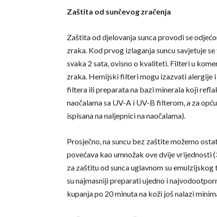
Zaštita od sunčevog zračenja
Zaštita od djelovanja sunca provodi se odjeć
zraka. Kod prvog izlaganja suncu savjetuje se v
svaka 2 sata, ovisno o kvaliteti. Filteri u ko
zraka. Hemijski filteri mogu izazvati alergije 
filtera ili preparata na bazi minerala koji ref
naočalama sa UV-A i UV-B filterom, a za opću 
ispisana na naljepnici na naočalama).
Prosječno, na suncu bez zaštite možemo ostat
povećava kao umnožak ove dvije vrijednosti (3
za zaštitu od sunca uglavnom su emulzijskog t
su najmasniji preparati ujedno i najvodootpor
kupanja po 20 minuta na koži još nalazi mini