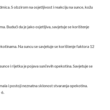
mica. S obzirom na osjetljivost i reakciju na sunce, kožu
cama. Budući da je jako osjetljiva, savjetuje se korištenje
ekotinama. Na suncu se savjetuje se korištenje faktora 12
unce i rijetka je pojava sunčevih opekotina. Savjetuje se
 mala i postoji neznatna sklonost stvaranja opekotina.
 6.