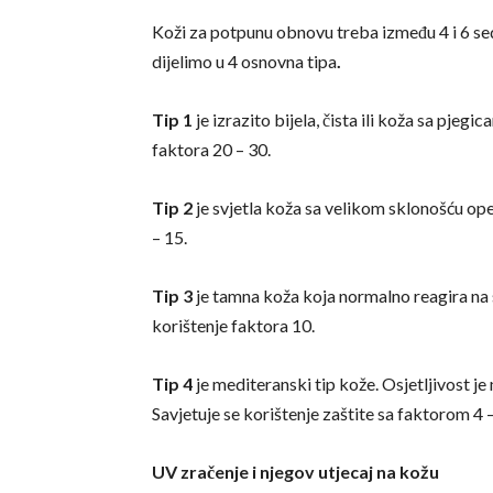
Koži za potpunu obnovu treba između 4 i 6 sed
dijelimo u 4 osnovna tipa
.
Tip 1
je izrazito bijela, čista ili koža sa pjegi
faktora 20 – 30.
Tip 2
je svjetla koža sa velikom sklonošću op
– 15.
Tip 3
je tamna koža koja normalno reagira na s
korištenje faktora 10.
Tip 4
je mediteranski tip kože. Osjetljivost je
Savjetuje se korištenje zaštite sa faktorom 4 –
UV zračenje i njegov utjecaj na kožu