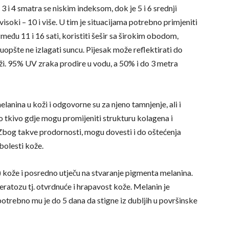
 i 4 smatra se niskim indeksom, dok je 5 i 6 srednji
 visoki – 10 i više. U tim je situacijama potrebno primjeniti
između 11 i 16 sati, koristiti šešir sa širokim obodom,
uopšte ne izlagati suncu. Pijesak može reflektirati do
i. 95% UV zraka prodire u vodu, a 50% i do 3 metra
lanina u koži i odgovorne su za njeno tamnjenje, ali i
no tkivo gdje mogu promijeniti strukturu kolagena i
 Zbog takve prodornosti, mogu dovesti i do oštećenja
bolesti kože.
 kože i posredno utječu na stvaranje pigmenta melanina.
eratozu tj. otvrdnuće i hrapavost kože. Melanin je
potrebno mu je do 5 dana da stigne iz dubljih u površinske