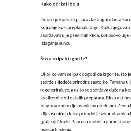
Kako održati boju
Dobro je koristiti pripravke bogate beta kar
koji daje koži preplanulu boju. Kožu njegovati
sadržavati ulje pšeničnih klica, kokosovo ulj
izlaganja suncu.
Što ako ipak izgorite?
Ukoliko vam se ipak dogodi da izgorite, što j
sadrže slijedeće prirodne sastojke. Tamanu ulje
regenerirajuće, a uz to se zadržava duže na kož
kvalitetnije od ostalih preparata. Rkstrakt n
blagotvornom djelovanju na opekline u čemu i
Ulje pšeničnih klica prirodni je izvor vitamin
„guljenje“ kože. Paprena metvica pomoći će u
osjećaj hlađenja.