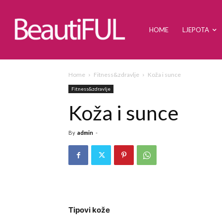
HOME
LJEPOTA
Home
Fitness&zdravlje
Koža i sunce
Fitness&zdravlje
Koža i sunce
By
admin
-
Tipovi kože