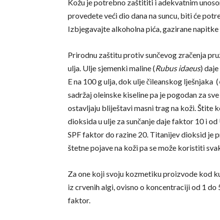
Kožu je potrebno zaštititi i adekvatnim unos
provedete veći dio dana na suncu, biti će potr
Izbjegavajte alkoholna pića, gazirane napitke i
Prirodnu zaštitu protiv sunčevog zračenja pru
ulja. Ulje sjemenki maline (
Rubus idaeus
) daje
E na 100 g ulja, dok ulje čileanskog lješnjaka (
sadržaj oleinske kiseline pa je pogodan za sve
ostavljaju bliještavi masni trag na koži. Šti
dioksida u ulje za sunčanje daje faktor 10 i
SPF faktor do razine 20. Titanijev dioksid je 
štetne pojave na koži pa se može koristiti sv
Za one koji svoju kozmetiku proizvode kod kuć
iz crvenih algi, ovisno o koncentraciji od 1 do
faktor.