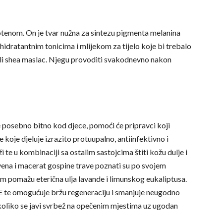
otenom. On je tvar nužna za sintezu pigmenta melanina
 hidratantnim tonicima i mlijekom za tijelo koje bi trebalo
e ili shea maslac. Njegu provoditi svakodnevno nakon
e posebno bitno kod djece, pomoći će pripravci koji
 koje djeluje izrazito protuupalno, antiinfektivno i
i te u kombinaciji sa ostalim sastojcima štiti kožu dulje i
evena i macerat gospine trave poznati su po svojem
m pomažu eterična ulja lavande i limunskog eukaliptusa.
a E te omogućuje bržu regeneraciju i smanjuje neugodno
koliko se javi svrbež na opečenim mjestima uz ugodan