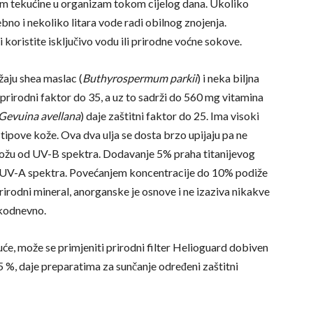
om tekućine u organizam tokom cijelog dana. Ukoliko
ebno i nekoliko litara vode radi obilnog znojenja.
 koristite isključivo vodu ili prirodne voćne sokove.
žaju shea maslac (
Buthyrospermum parkii
) i neka biljna
 prirodni faktor do 35, a uz to sadrži do 560 mg vitamina
Gevuina avellana
) daje zaštitni faktor do 25. Ima visoki
 tipove kože. Ova dva ulja se dosta brzo upijaju pa ne
te kožu od UV-B spektra. Dodavanje 5% praha titanijevog
 od UV-A spektra. Povećanjem koncentracije do 10% podiže
prirodni mineral, anorganske je osnove i ne izaziva nikakve
akodnevno.
e, može se primjeniti prirodni filter Helioguard dobiven
 5 %, daje preparatima za sunčanje određeni zaštitni