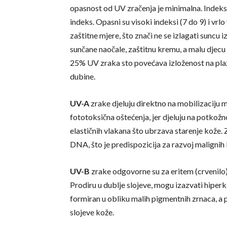
opasnost od UV zračenja je minimalna. Indeks 3
indeks. Opasni su visoki indeksi (7 do 9) i vrlo
zaštitne mjere, što znači ne se izlagati suncu 
sunčane naočale, zaštitnu kremu, a malu djecu 
25% UV zraka sto povećava izloženost na plaž
dubine.
UV-A
zrake djeluju direktno na mobilizaciju me
fototoksična oštećenja, jer djeluju na potkož
elastičnih vlakana što ubrzava starenje kože.
DNA, što je predispozicija za razvoj malignih 
UV-B
zrake odgovorne su za eritem (crvenilo)
Prodiru u dublje slojeve, mogu izazvati hiperk
formiran u obliku malih pigmentnih zrnaca, a 
slojeve kože.