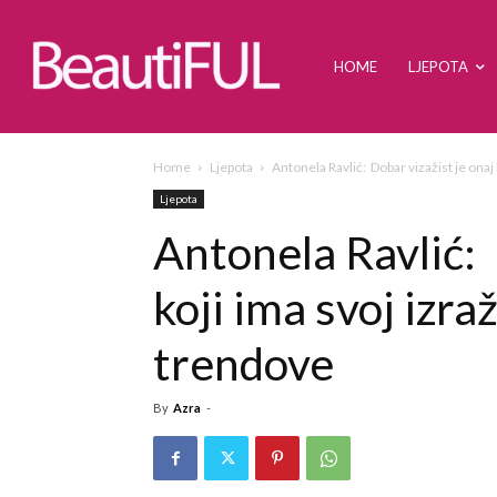
HOME
LJEPOTA
Home
Ljepota
Antonela Ravlić: Dobar vizažist je onaj k
Ljepota
Antonela Ravlić: 
koji ima svoj izraž
trendove
By
Azra
-