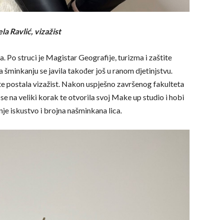
la Ravlić, vizažist
a.
Po struci je Magistar Geografije, turizma i zaštite
a šminkanju se javila također još u ranom djetinjstvu.
te postala vizažist. Nakon uspješno završenog fakulteta
se na veliki korak te otvorila svoj Make up studio i hobi
nje iskustvo i brojna našminkana lica.