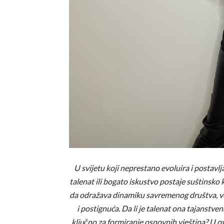
U svijetu koji neprestano evoluira i postavlja
talenat ili bogato iskustvo postaje suštinsk
da odražava dinamiku savremenog društva, već
i postignuća. Da li je talenat ona tajanstven
ključno za formiranje osnovnih vještina? U ov