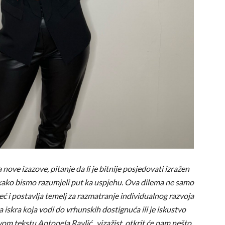
 nove izazove, pitanje da li je bitnije posjedovati izražen
o kako bismo razumjeli put ka uspjehu. Ova dilema ne samo
 i postavlja temelj za razmatranje individualnog razvoja
a iskra koja vodi do vrhunskih dostignuća ili je iskustvo
om tekstu Antonela Ravlić , vizažist, otkrit će nam nešto