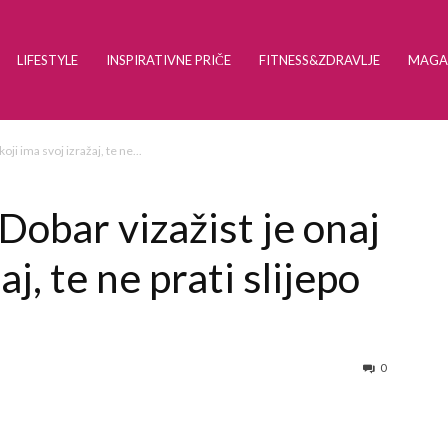
LIFESTYLE
INSPIRATIVNE PRIČE
FITNESS&ZDRAVLJE
MAGA
oji ima svoj izražaj, te ne...
Dobar vizažist je onaj
aj, te ne prati slijepo
0